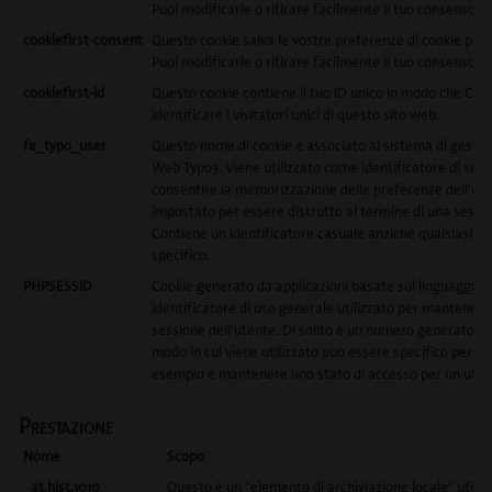
Puoi modificarle o ritirare facilmente il tuo consenso.
cookiefirst-consent
Questo cookie salva le vostre preferenze di cookie per 
Puoi modificarle o ritirare facilmente il tuo consenso.
cookiefirst-id
Questo cookie contiene il tuo ID unico in modo che Coo
identificare i visitatori unici di questo sito web.
fe_typo_user
Questo nome di cookie è associato al sistema di gestio
Web Typo3. Viene utilizzato come identificatore di ses
consentire la memorizzazione delle preferenze dell'ute
impostato per essere distrutto al termine di una sessi
Contiene un identificatore casuale anziché qualsiasi d
specifico.
PHPSESSID
Cookie generato da applicazioni basate sul linguaggio 
identificatore di uso generale utilizzato per mantenere l
sessione dell'utente. Di solito è un numero generato ca
modo in cui viene utilizzato può essere specifico per il 
esempio è mantenere uno stato di accesso per un utent
Prestazione
Nome
Scopo
_at.hist.1010
Questo è un "elemento di archiviazione locale" utiliz