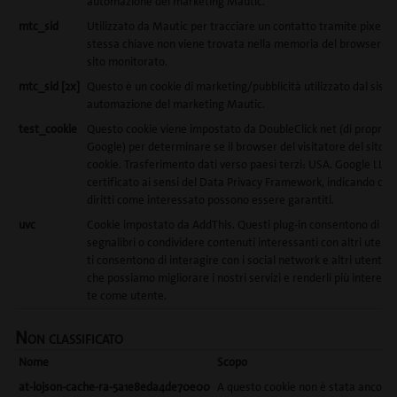
automazione del marketing Mautic.
mtc_sid
Utilizzato da Mautic per tracciare un contatto tramite pixel o, 
stessa chiave non viene trovata nella memoria del browser loca
sito monitorato.
mtc_sid [2x]
Questo è un cookie di marketing/pubblicità utilizzato dal sist
automazione del marketing Mautic.
test_cookie
Questo cookie viene impostato da DoubleClick net (di propriet
Google) per determinare se il browser del visitatore del sito s
cookie. Trasferimento dati verso paesi terzi: USA. Google LLC.
certificato ai sensi del Data Privacy Framework, indicando che 
diritti come interessato possono essere garantiti.
uvc
Cookie impostato da AddThis. Questi plug-in consentono di i
segnalibri o condividere contenuti interessanti con altri utenti. 
ti consentono di interagire con i social network e altri utenti 
che possiamo migliorare i nostri servizi e renderli più interess
te come utente.
Non classificato
Nome
Scopo
at-lojson-cache-ra-5a1e8eda4de70e00
A questo cookie non è stata ancora f