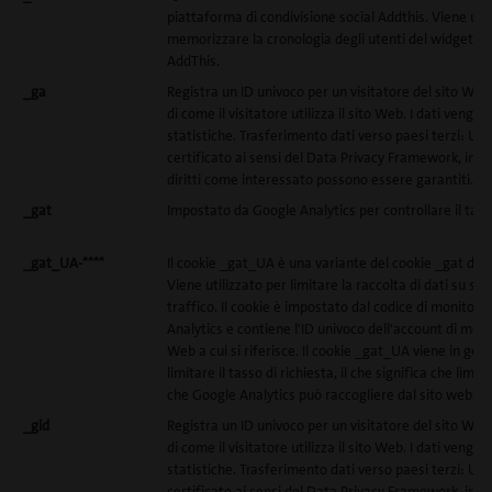
piattaforma di condivisione social Addthis. Viene util
memorizzare la cronologia degli utenti del widget di 
AddThis.
_ga
Registra un ID univoco per un visitatore del sito Web
di come il visitatore utilizza il sito Web. I dati vengono
statistiche. Trasferimento dati verso paesi terzi: US
certificato ai sensi del Data Privacy Framework, indi
diritti come interessato possono essere garantiti.
_gat
Impostato da Google Analytics per controllare il tasso
_gat_UA-****
Il cookie _gat_UA è una variante del cookie _gat di G
Viene utilizzato per limitare la raccolta di dati su sit
traffico. Il cookie è impostato dal codice di monitora
Analytics e contiene l'ID univoco dell'account di moni
Web a cui si riferisce. Il cookie _gat_UA viene in gene
limitare il tasso di richiesta, il che significa che limit
che Google Analytics può raccogliere dal sito web.
_gid
Registra un ID univoco per un visitatore del sito Web
di come il visitatore utilizza il sito Web. I dati vengono
statistiche. Trasferimento dati verso paesi terzi: US
certificato ai sensi del Data Privacy Framework, indi