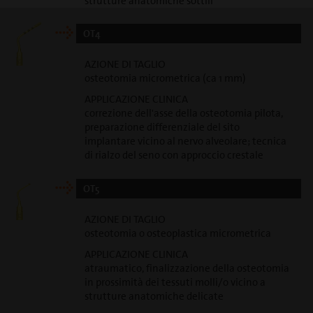
strutture anatomiche sottili
OT4
AZIONE DI TAGLIO
osteotomia micrometrica (ca 1 mm)
APPLICAZIONE CLINICA
correzione dell'asse della osteotomia pilota,
preparazione differenziale del sito
implantare vicino al nervo alveolare; tecnica
di rialzo del seno con approccio crestale
OT5
AZIONE DI TAGLIO
osteotomia o osteoplastica micrometrica
APPLICAZIONE CLINICA
atraumatico, finalizzazione della osteotomia
in prossimità dei tessuti molli/o vicino a
strutture anatomiche delicate