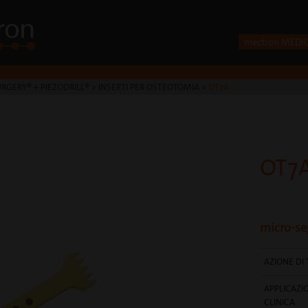
mectron MEDI
RGERY® + PIEZODRILL®
>
INSERTI PER OSTEOTOMIA
>
OT7A
OT7
micro-se
AZIONE DI 
APPLICAZI
CLINICA