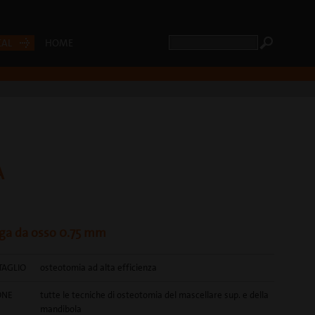
CAL
HOME
A
ga da osso 0.75 mm
TAGLIO
osteotomia ad alta efficienza
ONE
tutte le tecniche di osteotomia del mascellare sup. e della
mandibola