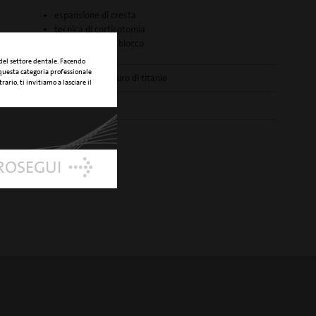
espansione di cresta
tecnica di corticotomia
innesto osseo a blocco
 del settore dentale. Facendo
 questa categoria professionale
rivestimento in nitruro di titanio
rario, ti invitiamo a lasciare il
033700011
PROSEGUI