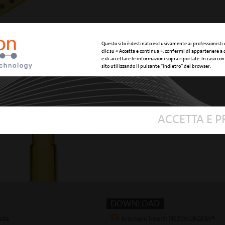
Questo sito è destinato esclusivamente ai professionisti
clic su « Accetta e continua », confermi di appartenere a
SUPERFICIE
e di accettare le informazioni sopra riportate. In caso cont
sito utilizzando il pulsante “indietro” del browser.
CODICE
ACCETTA E 
DOWNLOAD
esta
brochure inserti PIEZOSURGERY®