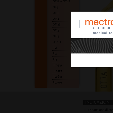
OT8L + OT8R
OT9
OT11
OT12
OT12S
OT13
OT14
SLO-H
PL1
PL2
PL3
PL0419
PL0527
PL0631
PL0719
INDICAZIONI
Espansione di cr