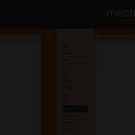
PRODOTTI
>
PIEZOSU
OT1
OT1A
OT2
OT4
OT5
OT5A
OT5B
OT6
OT7
OT7A
OT7S-4
OT7S-3
OT7-20