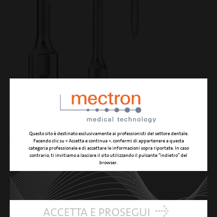
S4
Questo sito è destinato esclusivamente ai professionisti del settore dentale.
Facendo clic su « Accetta e continua », confermi di appartenere a questa
categoria professionale e di accettare le informazioni sopra riportate. In caso
contrario, ti invitiamo a lasciare il sito utilizzando il pulsante “indietro” del
browser.
Curette universale con superficie triangolare e
angolazione a 45° per l'asportazione di tartaro dalle
superfici interprossimali dei molari
ACCETTA E PROSEGUI