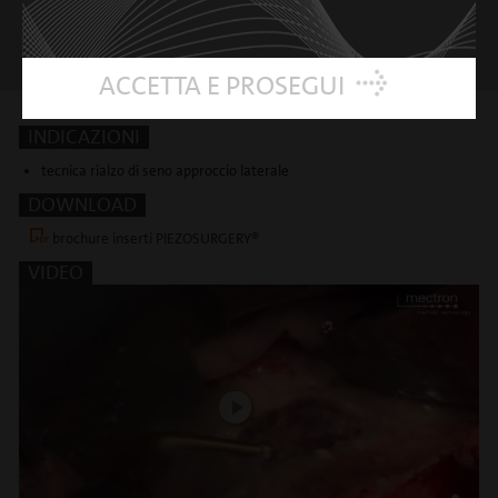
ACCETTA E PROSEGUI
INDICAZIONI
tecnica rialzo di seno approccio laterale
DOWNLOAD
brochure inserti PIEZOSURGERY®
VIDEO