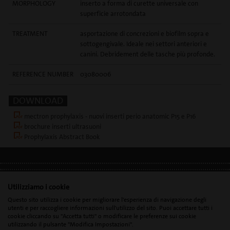
MORPHOLOGY
inserto a forma di curette universale con
superficie arrotondata
TREATMENT
asportazione di concrezioni e biofilm sopra e
sottogengivale. Ideale nei settori anteriori e
canini. Debridement delle tasche più profonde.
REFERENCE NUMBER
03080006
DOWNLOAD
mectron prophylaxis - nuovi inserti perio anatomic P15 e P16
brochure inserti ultrasuoni
Prophylaxis Abstract Book
INFORMAZIONI LEGALI
•
DATI PERSONALI
•
GDPR
Utilizziamo i cookie
Questo sito utilizza i cookie per migliorare l'esperienza di navigazione degli
utenti e per raccogliere informazioni sull'utilizzo del sito. Puoi accettare tutti i
cookie cliccando su "Accetta tutti" o modificare le preferenze sui cookie
Mectron s.p.a. | T. 0039 0185 35361 |
mectron@
mectron.com
| Partita
utilizzando il pulsante "Modifica Impostazioni".