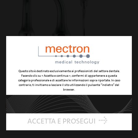
Questo sito è destinato esclusivamente ai professionisti del settore dentale.
Facendo clic su « Accetta e continua », confermi di appartenere a questa
categoria professionale e di accettare le informazioni sopra riportate. In caso
P15 - NOVITA'
contrario, ti invitiamo a lasciare il sito utilizzando il pulsante “indietro” del
browser.
inserto a forma di curette universale con superficie
arrotondata
ACCETTA E PROSEGUI
IDENTIFICATION
perio