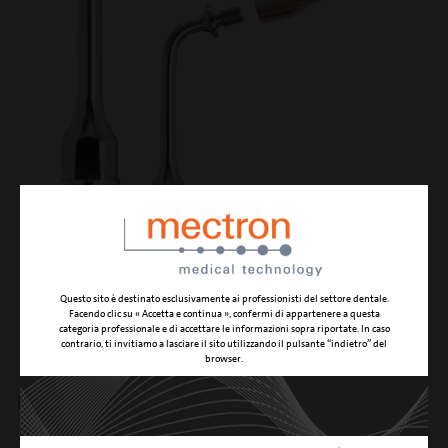
ICP + IC1
Questo sito è destinato esclusivamente ai professionisti del settore dentale.
Facendo clic su « Accetta e continua », confermi di appartenere a questa
categoria professionale e di accettare le informazioni sopra riportate. In caso
contrario, ti invitiamo a lasciare il sito utilizzando il pulsante “indietro” del
browser.
pulizia di impianti
AZIONE DI TAGLIO
azione di pulizia gentile e sicura della superficie