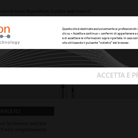
ca di inserti disponibili per la pulizia degli impianti.
ù dettagliata dell'inserto cliccare sul titolo.
Questo sito è destinato esclusivamente ai professionisti
clic su « Accetta e continua », confermi di appartenere a
e di accettare le informazioni sopra riportate. In caso cont
NT CLEANING SET
sito utilizzando il pulsante “indietro” del browser.
Tipholder c
da un inserto base ICS e 5
ACCETTA E 
NALE IC1
iene facilmente avvitato
 ICP ed è completamente