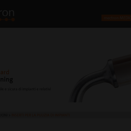
mectron MEDI
dard
aning
le e sicura di impianti e relativi
UONI
>
INSERTI PER LA PULIZIA DI IMPIANTI