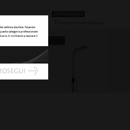
DOWNLOAD
brochure inserti ultrasuoni
 del settore dentale. Facendo
 questa categoria professionale
rario, ti invitiamo a lasciare il
INSERTO BASE ICS
on inserto IC1
PROSEGUI