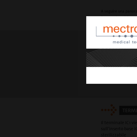
A seguire una panorami
Per una descrizione pi
IMPLA
S
Il set é composto 
terminali IC1
TERMI
Il terminale IC1 v
sull’inserto base
sterilizzabile