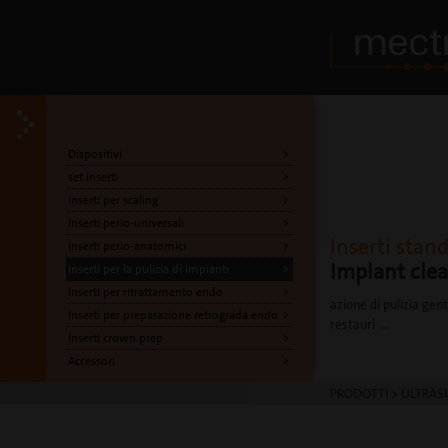
Dispositivi
set inserti
Inserti per scaling
Inserti perio-universali
Inserti stan
Inserti perio-anatomici
Implant cle
Inserti per la pulizia di impianti
Inserti per ritrattamento endo
azione di pulizia genti
Inserti per preparazione retrograda endo
restauri ...
Inserti crown prep
Accessori
PRODOTTI
>
ULTRAS