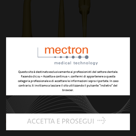
Questo sito è destinato esclusivamente ai professionisti del settore dentale.
Facendo clic su « Accetta e continua », confermi di appartenere a questa
categoria professionale e di accettare le informazioni sopra riportate. In caso
contrario, ti invitiamo a lasciare il sito utilizzando il pulsante “indietro” del
RD3
browser.
ACCETTA E PROSEGUI
Microchirurgia retrograda, fusto angolato con punta
angolata a 90° e diamantatura di grana fine (D30)