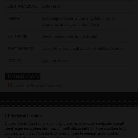
IDENTIFICAZIONE
endo retro
FORMA
fusto angolato con punta angolata a 90° e
diamantatura di grana fine (D30)
SUPERFICIE
rivestimento in nitruro di titanio
TRATTAMENTO
lavorazione dei canali radicolari sul lato frontale
CODICE
03050006-001
DOWNLOAD
brochure inserti ultrasuoni
INFORMAZIONI LEGALI
•
DATI PERSONALI
•
GDPR
Utilizziamo i cookie
Questo sito utilizza i cookie per migliorare l'esperienza di navigazione degli
utenti e per raccogliere informazioni sull'utilizzo del sito. Puoi accettare tutti i
cookie cliccando su "Accetta tutti" o modificare le preferenze sui cookie
Mectron s.p.a. | T. 0039 0185 35361 |
mectron@
mectron.com
| Partita