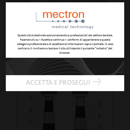
APPLICAZIONE
allargamento o finalizzazione del sito
CLINICA
implantare
CODICE PD0432A
04800004
CODICE PD0432B
04800009
Questo sito è destinato esclusivamente ai professionisti del settore dentale.
Facendo clic su « Accetta e continua », confermi di appartenere a questa
Granulometria diamantatura 90 μm
categoria professionale e di accettare le informazioni sopra riportate. In caso
contrario, ti invitiamo a lasciare il sito utilizzando il pulsante “indietro” del
browser.
ACCETTA E PROSEGUI