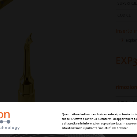
SUPERFICIE
CODICE
Inserto i
explan
EXP3
rimozion
AZIONE DI 
APPLICAZI
Questo sito è destinato esclusivamente ai professionisti
clic su « Accetta e continua », confermi di appartenere a
e di accettare le informazioni sopra riportate. In caso cont
SUPERFICIE
sito utilizzando il pulsante “indietro” del browser.