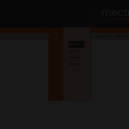
PRODOTTI
>
PIEZOSU
EXP3-R
EXP3-L
EXP4-R
EXP4-L