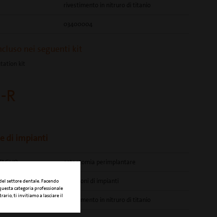
rivestimento in nitruro di titanio
03400004
ncluso nei seguenti kit
tation kit
-R
e di impianti
TAGLIO
osteotomia perimplantare
ONE CLINICA
rimozioni di impianti
 del settore dentale. Facendo
 questa categoria professionale
rario, ti invitiamo a lasciare il
rivestimento in nitruro di titanio