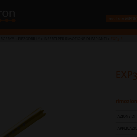
mectron MEDI
RGERY® + PIEZODRILL®
>
INSERTI PER RIMOZIONE DI IMPIANTI
>
EXP3-R
EXP3
rimozion
AZIONE DI 
APPLICAZI