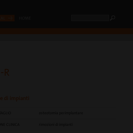
CAL
HOME
-R
e di impianti
TAGLIO
osteotomia perimplantare
ONE CLINICA
rimozioni di impianti