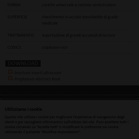
FORMA
curette universale a sezione semicircolare
SUPERFICIE
rivestimento in acciaio inossidabile di grado
medicale
TRATTAMENTO
asportazione di grandi accumuli di tartaro
CODICE
02960001-001
DOWNLOAD
brochure inserti ultrasuoni
Prophylaxis Abstract Book
INFORMAZIONI LEGALI
•
DATI PERSONALI
•
GDPR
Utilizziamo i cookie
Questo sito utilizza i cookie per migliorare l'esperienza di navigazione degli
utenti e per raccogliere informazioni sull'utilizzo del sito. Puoi accettare tutti i
cookie cliccando su "Accetta tutti" o modificare le preferenze sui cookie
Mectron s.p.a. | T. 0039 0185 35361 |
mectron@
mectron.com
| Partita
utilizzando il pulsante "Modifica Impostazioni".
IVA:
IT00177110996