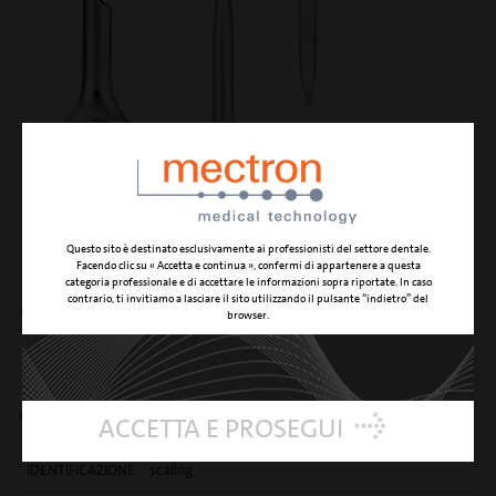
Questo sito è destinato esclusivamente ai professionisti del settore dentale.
Facendo clic su « Accetta e continua », confermi di appartenere a questa
categoria professionale e di accettare le informazioni sopra riportate. In caso
contrario, ti invitiamo a lasciare il sito utilizzando il pulsante “indietro” del
S1
browser.
curette universale a sezione semicircolare
ACCETTA E PROSEGUI
IDENTIFICAZIONE
scaling