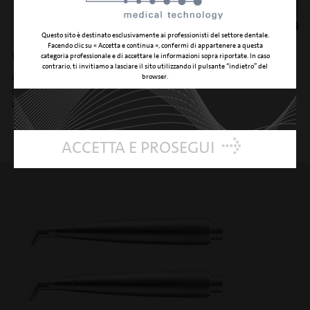
Questo sito è destinato esclusivamente ai professionisti del settore dentale.
Facendo clic su « Accetta e continua », confermi di appartenere a questa
flacone da 500 ml
categoria professionale e di accettare le informazioni sopra riportate. In caso
contrario, ti invitiamo a lasciare il sito utilizzando il pulsante “indietro” del
browser.
Il flacone retro-illuminato da 500 ml consente di gestire ogni tipo di
soluzione farmacologica o medicamentosa (ad es. clorexidina in perioo
ipoclorito in endo).
ACCETTA E PROSEGUI