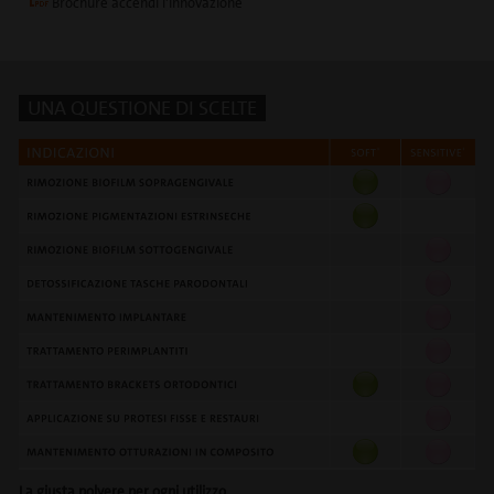
Brochure accendi l'innovazione
UNA QUESTIONE DI SCELTE
La giusta polvere per ogni utilizzo