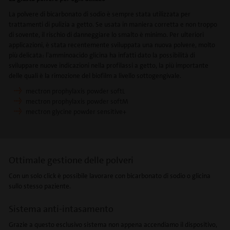
La polvere di bicarbonato di sodio è sempre stata utilizzata per
trattamenti di pulizia a getto. Se usata in maniera corretta e non troppo
di sovente, il rischio di danneggiare lo smalto è minimo. Per ulteriori
applicazioni, è stata recentemente sviluppata una nuova polvere, molto
più delicata: l’amminoacido glicina ha infatti dato la possibilità di
sviluppare nuove indicazioni nella profilassi a getto, la più importante
delle quali è la rimozione del biofilm a livello sottogengivale.
mectron prophylaxis powder softL
mectron prophylaxis powder softM
mectron glycine powder sensitive+
Ottimale gestione delle polveri
Con un solo click è possibile lavorare con bicarbonato di sodio o glicina
sullo stesso paziente.
Sistema anti-intasamento
Grazie a questo esclusivo sistema non appena accendiamo il dispositivo,