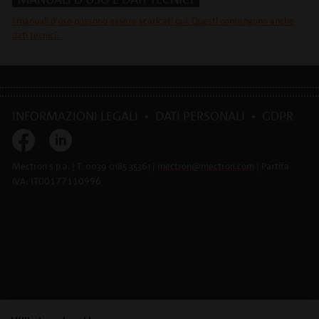
I manuali d'uso possono essere scaricati qui. Questi contengono anche
dati tecnici.
INFORMAZIONI LEGALI
•
DATI PERSONALI
•
GDPR
Mectron s.p.a. | T. 0039 0185 35361 |
mectron@
mectron.com
| Partita
IVA:
IT00177110996