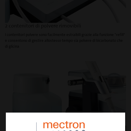
2 contenitori di polvere rimovibili
I contenitori polvere sono facilmente estraibili grazie alla funzione "refill"
e consentono di gestire allostesso tempo sia polvere di bicarbonato che
di glicina