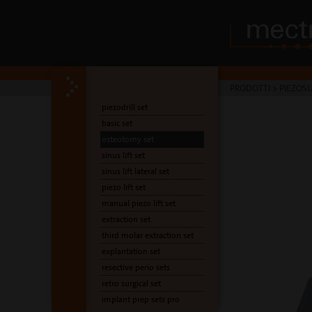
PRODOTTI
>
PIEZOSU
piezodrill set
basic set
osteotomy set
sinus lift set
sinus lift lateral set
piezo lift set
manual piezo lift set
extraction set
third molar extraction set
explantation set
resective perio sets
retro surgical set
implant prep sets pro