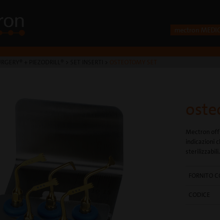
mectron MEDI
RGERY® + PIEZODRILL®
>
SET INSERTI
>
OSTEOTOMY SET
oste
Mectron offr
indicazioni 
sterilizzabili.
FORNITO CO
CODICE