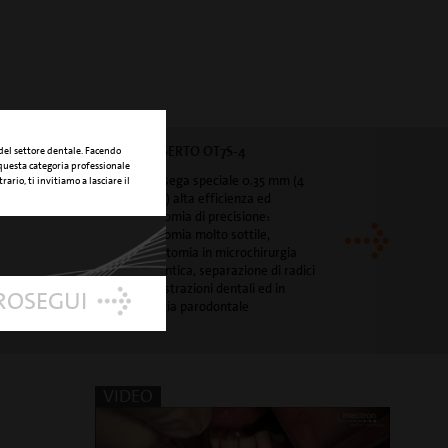
INSERTO OT7S-4
 del settore dentale. Facendo
 questa categoria professionale
micro-sega speciale 0.35 mm (4
rario, ti invitiamo a lasciare il
dentini) alta efficienza ed
osteotomia di precisione:
osteotomia molto sottile,
corticotomia in microchirurgia
ortodontica, separazione di radici
nelle estrazioni dentali ed in
PROSEGUI
chirurgia parodontale
VIDEO