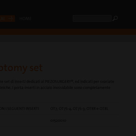
CAL
HOME
otomy set
e set di inserti dedicati al PIEZOSURGERY®, ed indicati per svariate
cliniche. I porta-inserti in acciaio inossidabile sono completamente
N I SEGUENTI INSERTI
OT7, OT7S-4, OT7S-3, OT8R e OT8L
01520010