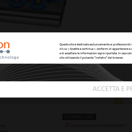
INSERTO OT7
Questo sito è destinato esclusivamente ai professionisti
clic su « Accetta e continua », confermi di appartenere a
micro-sega principale da osso 0.55
e di accettare le informazioni sopra riportate. In caso cont
sito utilizzando il pulsante “indietro” del browser.
mm osteotomia ad alta efficienza:
tutte le tecniche di osteotomia del
mascellare sup. e della mandibola
(espansione di cresta, tecnica di
corticotomia , innesto osseo a
blocco)
ACCETTA E 
DOWNLOAD
esta
brochure inserti PIEZOSURGERY®
otomia