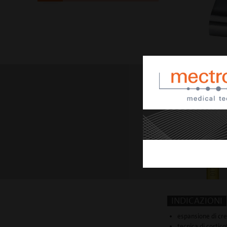
INDICAZIONI
espansione di cr
tecnica di cortic