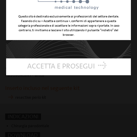
TAGLIO
Questo sito è destinato esclusivamente ai professionisti del settore dentale.
APPLICAZIONE
osteoplastica interprossimale senza ledere le
Facendo clic su « Accetta e continua », confermi di appartenere a questa
CLINICA
superfici radicolari
categoria professionale e di accettare le informazioni sopra riportate. In caso
contrario, ti invitiamo a lasciare il sito utilizzando il pulsante “indietro” del
browser.
SUPERFICIE
rivestimento in nitruro di titanio
CODICE
03380008
ACCETTA E PROSEGUI
*disponibile solo per PIEZOSURGERY® 3, PIEZOSURGERY® touch e
PIEZOSURGERY® white
Inserto incluso nel seguente kit
resective perio kit
INDICAZIONI
Chirurgia parodontale
DOWNLOAD