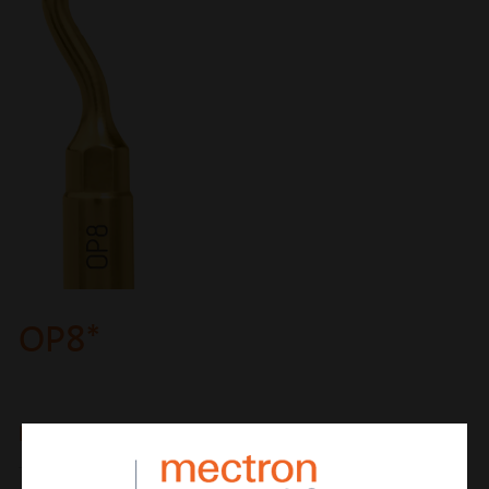
OP8*
lima perio / allungamento di corona
AZIONE DI
micro-osteoplastica